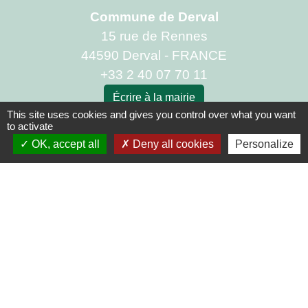
Commune de Derval
15 rue de Rennes
44590 Derval - FRANCE
+33 2 40 07 70 11
Écrire à la mairie
This site uses cookies and gives you control over what you want
to activate
Horaires
OK, accept all
Deny all cookies
Personalize
Ouvert du lundi au vendredi de 8h30 à 12h00 et
de 13h30 à 18h00
sauf le mardi après-midi de 14h30 à 18h00
Mentions légales
-
Politique de confidentialité
-
Accessibilité
-
Plan du site
-