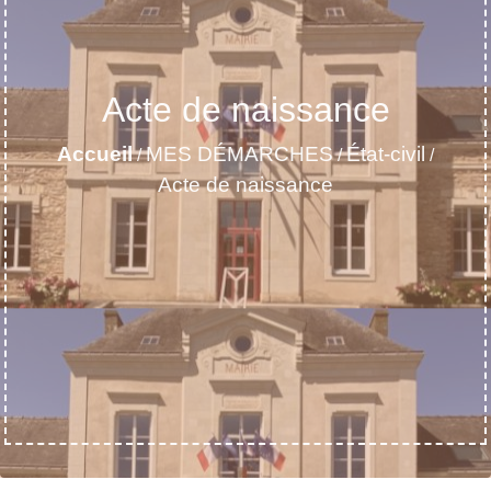
Acte de naissance
Accueil
MES DÉMARCHES
État-civil
/
/
/
Acte de naissance