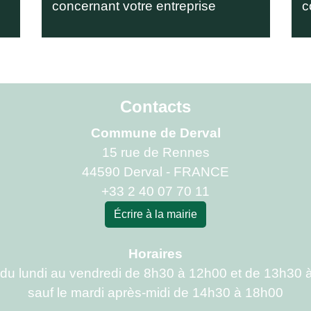
concernant votre entreprise
c
Contacts
Commune de Derval
15 rue de Rennes
44590 Derval - FRANCE
+33 2 40 07 70 11
Écrire à la mairie
Horaires
 du lundi au vendredi de 8h30 à 12h00 et de 13h30 
sauf le mardi après-midi de 14h30 à 18h00