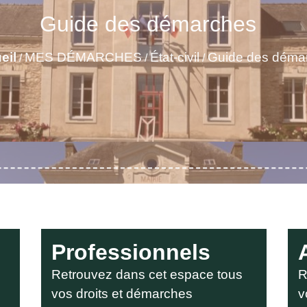
Guide des démarches
eil
MES DÉMARCHES
État-civil
Guide des déma
/
/
/
Professionnels
Retrouvez dans cet espace tous
R
vos droits et démarches
v