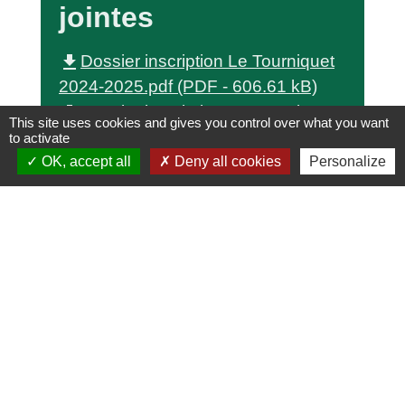
jointes
file_download
Dossier inscription Le Tourniquet
2024-2025.pdf (PDF - 606.61 kB)
file_download
Dossier inscription Le Tourniquet
This site uses cookies and gives you control over what you want
2025-2026.pdf (PDF - 608.89 kB)
to activate
OK, accept all
Deny all cookies
Personalize
Contacts
Commune de Derval
15 rue de Rennes
44590 Derval - FRANCE