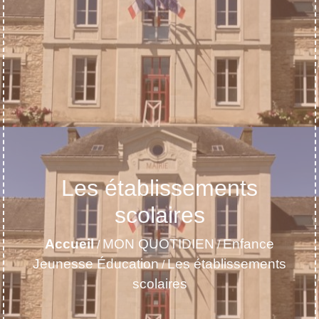
Les établissements
scolaires
Accueil
MON QUOTIDIEN
Enfance
/
/
Jeunesse Éducation
Les établissements
/
scolaires