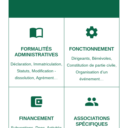
FICHES PRATIQUES LES PLUS
CONSULTÉES
import_contacts
settings
FORMALITÉS
FONCTIONNEMENT
ADMINISTRATIVES
Dirigeants,
Bénévoles,
Déclaration,
Immatriculation,
Constitution de partie civile,
Statuts,
Modification -
Organisation d’un
dissolution,
Agrément…
événement…
account_balance_wallet
group
FINANCEMENT
ASSOCIATIONS
SPÉCIFIQUES
Subventions,
Dons,
Activités