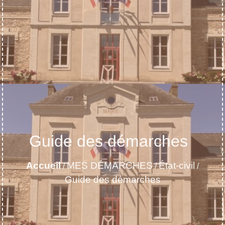
Guide des démarches
Accueil
MES DÉMARCHES
État-civil
/
/
/
Guide des démarches