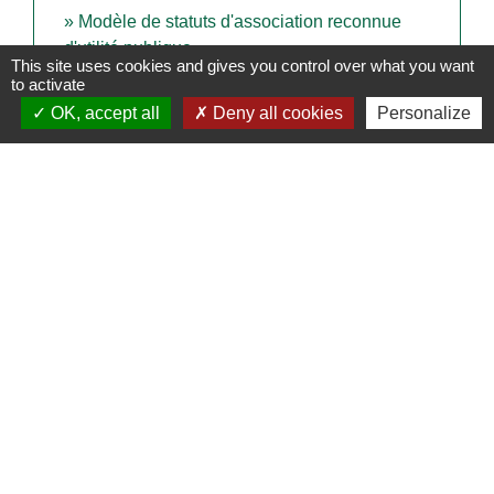
Modèle de statuts d'association reconnue
d'utilité publique
This site uses cookies and gives you control over what you want
to activate
Attestation sur l'honneur d'un particulier de
OK, accept all
Deny all cookies
Personalize
non-participation à 2 autres ventes au déballage
Contacts
Commune de Derval
15 rue de Rennes
44590 Derval - FRANCE
+33 2 40 07 70 11
Écrire à la mairie