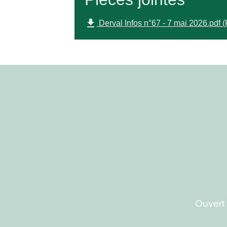
file_download
Derval Infos n°67 - 7 mai 2026.pdf 
Ouvert