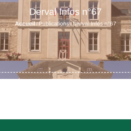
Derval Infos n°67
Accueil
Publications
Derval Infos n°67
/
/