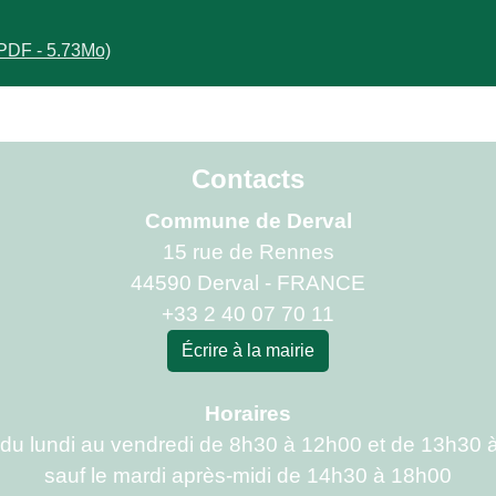
(PDF - 5.73Mo)
Contacts
Commune de Derval
15 rue de Rennes
44590 Derval - FRANCE
+33 2 40 07 70 11
Écrire à la mairie
Horaires
 du lundi au vendredi de 8h30 à 12h00 et de 13h30 
sauf le mardi après-midi de 14h30 à 18h00