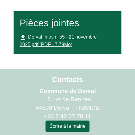
Pièces jointes
file_download
Derval Infos n°55 - 21 novembre
2025.pdf (PDF - 7.79Mo)
Contacts
Commune de Derval
15 rue de Rennes
44590 Derval - FRANCE
+33 2 40 07 70 11
Écrire à la mairie