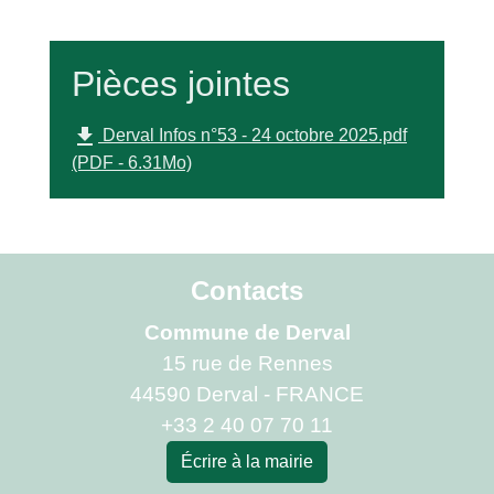
Pièces jointes
file_download
Derval Infos n°53 - 24 octobre 2025.pdf
(PDF - 6.31Mo)
Contacts
Commune de Derval
15 rue de Rennes
44590 Derval - FRANCE
+33 2 40 07 70 11
Écrire à la mairie