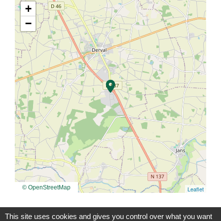
+
−
location_on
© OpenStreetMap
Leaflet
This site uses cookies and gives you control over what you want