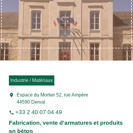
Industrie / Matériaux
location_on
Espace du Mortier 52, rue Ampère
44590 Derval
+33 2 40 07 04 49
phone
Fabrication, vente d'armatures et produits
en béton