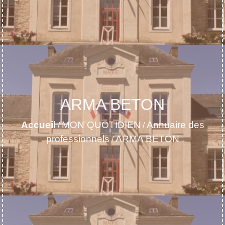
ARMA BETON
Accueil
MON QUOTIDIEN
Annuaire des
/
/
professionnels
ARMA BETON
/