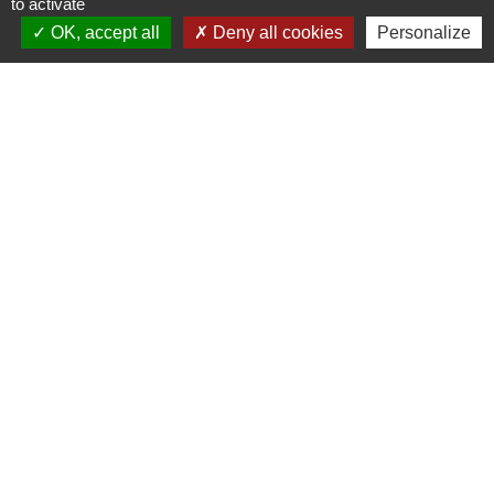
to activate
+33 2 40 07 70 11
OK, accept all
Deny all cookies
Personalize
Écrire à la mairie
Horaires
Ouvert du lundi au vendredi de 8h30 à 12h00 et
de 13h30 à 18h00
sauf le mardi après-midi de 14h30 à 18h00
Mentions légales
-
Politique de confidentialité
-
Accessibilité
-
Plan du site
-
Gestion des cookies