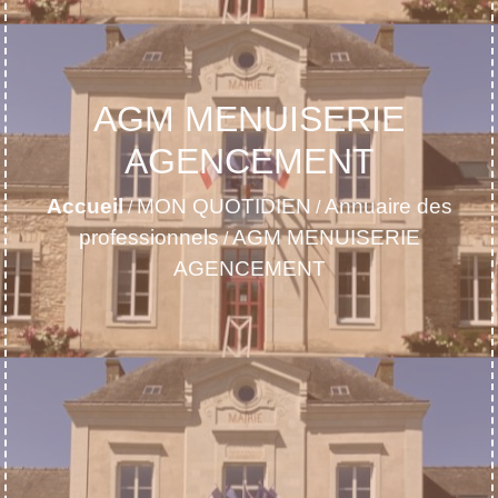
AGM MENUISERIE
AGENCEMENT
Accueil
MON QUOTIDIEN
Annuaire des
/
/
professionnels
AGM MENUISERIE
/
AGENCEMENT