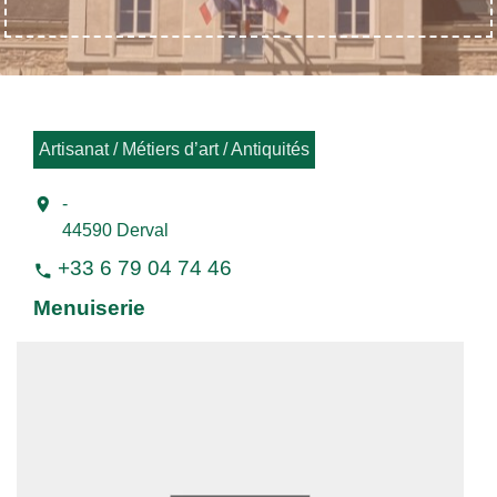
Artisanat / Métiers d’art / Antiquités
location_on
-
44590 Derval
+33 6 79 04 74 46
phone
Menuiserie