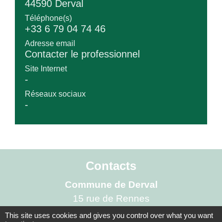
44590 Derval
Téléphone(s)
+33 6 79 04 74 46
Adresse email
Contacter le professionnel
Site Internet
-
Réseaux sociaux
-
Contacts
Commune de Derval
15 rue de Rennes
44590 Derval - FRANCE
This site uses cookies and gives you control over what you want