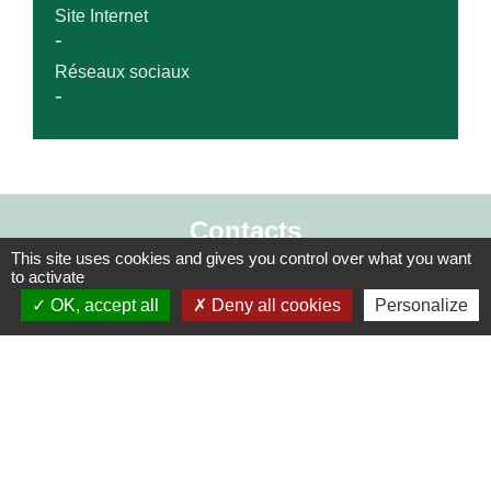
Site Internet
-
Réseaux sociaux
-
Contacts
This site uses cookies and gives you control over what you want
Commune de Derval
to activate
15 rue de Rennes
OK, accept all
Deny all cookies
Personalize
44590 Derval - FRANCE
+33 2 40 07 70 11
Écrire à la mairie
Horaires