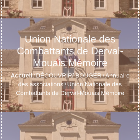
Union Nationale des
Combattants de Derval-
Mouais Mémoire
Accueil
DÉCOUVRIR/ BOUGER
Annuaire
/
/
des associations
Union Nationale des
/
Combattants de Derval-Mouais Mémoire