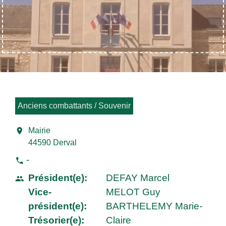
Anciens combattants / Souvenir
location_on
Mairie
44590 Derval
-
phone
Président(e):
DEFAY Marcel
people
Vice-
MELOT Guy
président(e):
BARTHELEMY Marie-
Trésorier(e):
Claire