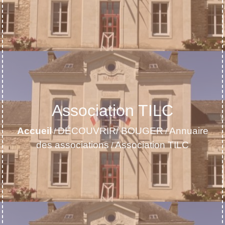
Association TILC
Accueil
DÉCOUVRIR/ BOUGER
Annuaire
/
/
des associations
Association TILC
/