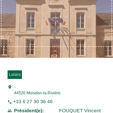
Loisirs
location_on
-
44520 Moisdon-la-Rivière
+33 6 27 30 36 46
phone
Président(e):
FOUQUET Vincent
people