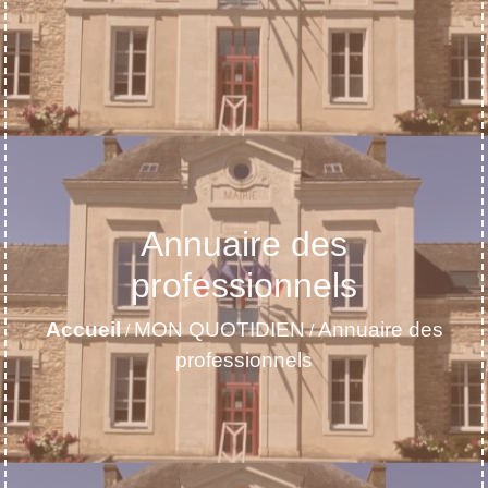
Annuaire des
professionnels
Accueil
MON QUOTIDIEN
Annuaire des
/
/
professionnels