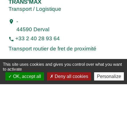
TRANS'MAX
Transport / Logistique
-
location_on
44590 Derval
+33 2 40 28 93 64
phone
Transport routier de fret de proximité
This site uses cookies and gives you control over what you want
1
-2
-3
-4
-5
-6
-7
-8
-
9
to activate
OK, accept all
Deny all cookies
Personalize
Contacts
Commune de Derval
15 rue de Rennes
44590 Derval - FRANCE