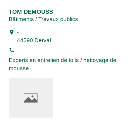
TOM DEMOUSS
Bâtiments / Travaux publics
-
location_on
44590 Derval
-
phone
Experts en entretien de toits / nettoyage de
mousse